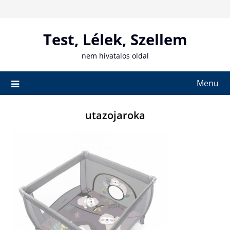
Skip
to
content
Test, Lélek, Szellem
nem hivatalos oldal
Menu
utazojaroka