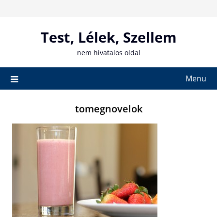
Skip
to
content
Test, Lélek, Szellem
nem hivatalos oldal
Menu
tomegnovelok