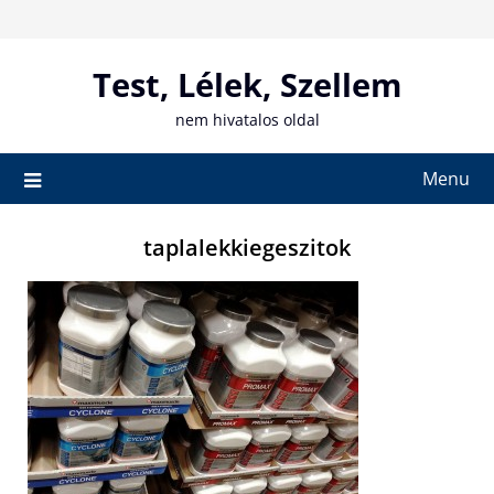
Skip
to
content
Test, Lélek, Szellem
nem hivatalos oldal
Menu
taplalekkiegeszitok