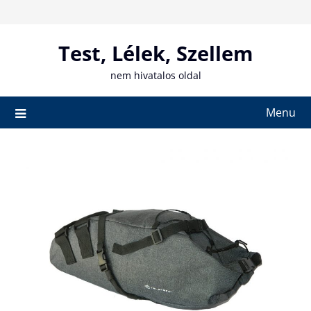
Skip
to
content
Test, Lélek, Szellem
nem hivatalos oldal
Menu