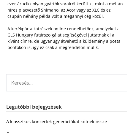
ezer árucikk olyan gyártók sorairól került ki, mint a méltán
híres piacvezető Shimano, az Acor vagy az XLC és ez
csupán néhány példa volt a megannyi cég közül.
A kerékpár alkatrészek online rendelhetőek, amelyeket a
GLS Hungary futárszolgálat segítségével juttatnak el a
kívánt címre, de ugyanúgy átvehető a küldemény a posta
pontokon is, így ez csak a megrendelőn múlik.
KERESÉS:
Legutóbbi bejegyzések
A klasszikus koncertek generációkat kötnek össze