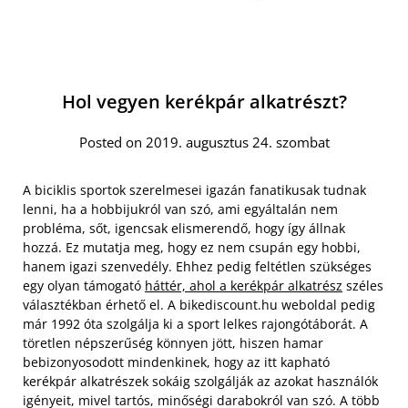
Hol vegyen kerékpár alkatrészt?
Posted on 2019. augusztus 24. szombat
A biciklis sportok szerelmesei igazán fanatikusak tudnak
lenni, ha a hobbijukról van szó, ami egyáltalán nem
probléma, sőt, igencsak elismerendő, hogy így állnak
hozzá. Ez mutatja meg, hogy ez nem csupán egy hobbi,
hanem igazi szenvedély. Ehhez pedig feltétlen szükséges
egy olyan támogató
háttér, ahol a kerékpár alkatrész
széles
választékban érhető el. A bikediscount.hu weboldal pedig
már 1992 óta szolgálja ki a sport lelkes rajongótáborát.
A
töretlen népszerűség könnyen jött, hiszen hamar
bebizonyosodott mindenkinek, hogy az itt kapható
kerékpár alkatrészek sokáig szolgálják az azokat használók
igényeit, mivel tartós, minőségi darabokról van szó. A több