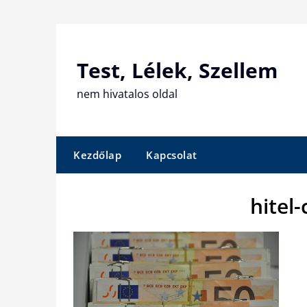
Skip
to
content
Test, Lélek, Szellem
nem hivatalos oldal
Kezdőlap
Kapcsolat
hitel