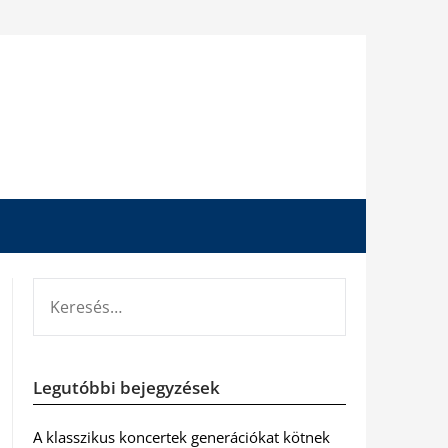
KERESÉS:
Legutóbbi bejegyzések
A klasszikus koncertek generációkat kötnek