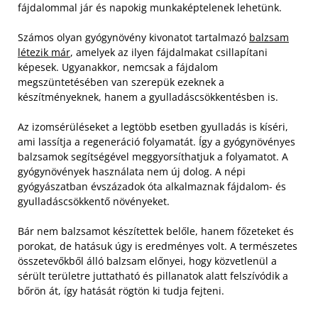
fájdalommal jár és napokig munkaképtelenek lehetünk.
Számos olyan gyógynövény kivonatot tartalmazó
balzsam
létezik már
, amelyek az ilyen fájdalmakat csillapítani
képesek. Ugyanakkor, nemcsak a fájdalom
megszüntetésében van szerepük ezeknek a
készítményeknek, hanem a gyulladáscsökkentésben is.
Az izomsérüléseket a legtöbb esetben gyulladás is kíséri,
ami lassítja a regeneráció folyamatát. Így a gyógynövényes
balzsamok segítségével meggyorsíthatjuk a folyamatot. A
gyógynövények használata nem új dolog. A népi
gyógyászatban évszázadok óta alkalmaznak fájdalom- és
gyulladáscsökkentő növényeket.
Bár nem balzsamot készítettek belőle, hanem főzeteket és
porokat, de hatásuk úgy is eredményes volt. A természetes
összetevőkből álló balzsam előnyei, hogy közvetlenül a
sérült területre juttatható és pillanatok alatt felszívódik a
bőrön át, így hatását rögtön ki tudja fejteni.