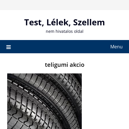
Skip
to
content
Test, Lélek, Szellem
nem hivatalos oldal
Menu
teligumi akcio