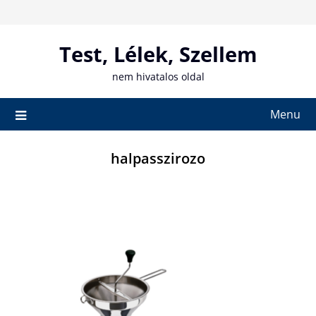
Skip
to
content
Test, Lélek, Szellem
nem hivatalos oldal
Menu
halpasszirozo