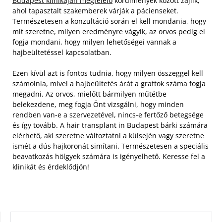
Budapest klinikáján megfelelő
körülmények között zajlik,
ahol tapasztalt szakemberek várják a pácienseket.
Természetesen a konzultáció során el kell mondania, hogy
mit szeretne, milyen eredményre vágyik, az orvos pedig el
fogja mondani, hogy milyen lehetőségei vannak a
hajbeültetéssel kapcsolatban.
Ezen kívül azt is fontos tudnia, hogy milyen összeggel kell
számolnia, mivel a hajbeültetés árát a graftok száma fogja
megadni. Az orvos, mielőtt bármilyen műtétbe
belekezdene, meg fogja Önt vizsgálni, hogy minden
rendben van-e a szervezetével, nincs-e fertőző betegsége
és így tovább. A hair transplant in Budapest bárki számára
elérhető, aki szeretne változtatni a külsején vagy szeretne
ismét a dús hajkoronát simítani. Természetesen a speciális
beavatkozás hölgyek számára is igényelhető. Keresse fel a
klinikát és érdeklődjön!
KERESÉS: