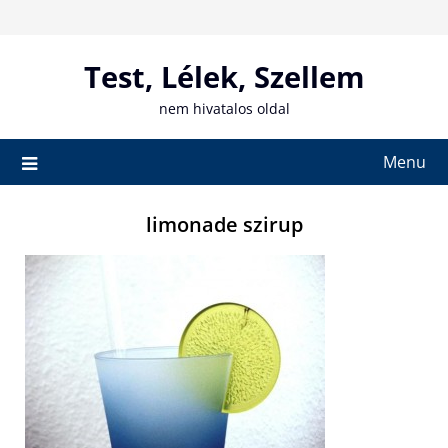
Skip
to
content
Test, Lélek, Szellem
nem hivatalos oldal
Menu
limonade szirup