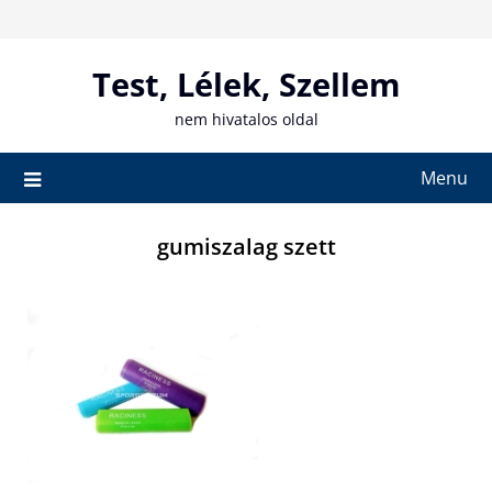
Skip
to
content
Test, Lélek, Szellem
nem hivatalos oldal
Menu
gumiszalag szett