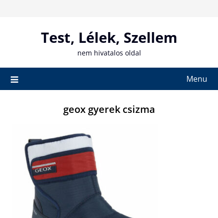
Skip
to
content
Test, Lélek, Szellem
nem hivatalos oldal
Menu
geox gyerek csizma