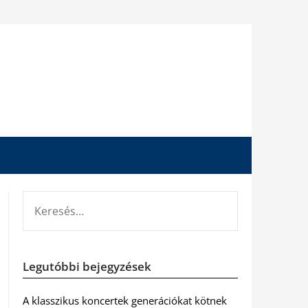
KERESÉS:
Legutóbbi bejegyzések
A klasszikus koncertek generációkat kötnek