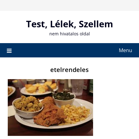
Skip
to
content
Test, Lélek, Szellem
nem hivatalos oldal
Menu
etelrendeles