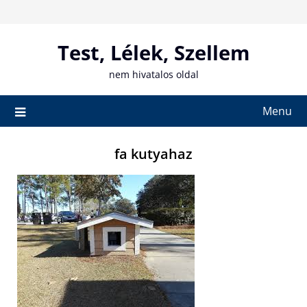
Skip
to
content
Test, Lélek, Szellem
nem hivatalos oldal
Menu
fa kutyahaz