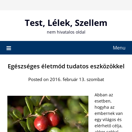
Skip
to
content
Test, Lélek, Szellem
nem hivatalos oldal
Menu
Egészséges életmód tudatos eszközökkel
Posted on 2016. február 13. szombat
Abban az
esetben,
hogyha az
embernek van
egy világos és
elérhető célja,
akkor sokkal