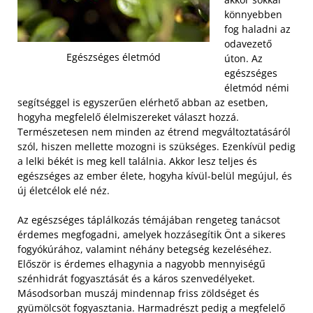
könnyebben
fog haladni az
odavezető
Egészséges életmód
úton. Az
egészséges
életmód némi
segítséggel is egyszerűen elérhető abban az esetben,
hogyha megfelelő élelmiszereket választ hozzá.
Természetesen nem minden az étrend megváltoztatásáról
szól, hiszen mellette mozogni is szükséges. Ezenkívül pedig
a lelki békét is meg kell találnia. Akkor lesz teljes és
egészséges az ember élete, hogyha kívül-belül megújul, és
új életcélok elé néz.
Az egészséges táplálkozás témájában rengeteg tanácsot
érdemes megfogadni, amelyek hozzásegítik Önt a sikeres
fogyókúrához, valamint néhány betegség kezeléséhez.
Először is érdemes elhagynia a nagyobb mennyiségű
szénhidrát fogyasztását és a káros szenvedélyeket.
Másodsorban muszáj mindennap friss zöldséget és
gyümölcsöt fogyasztania. Harmadrészt pedig a megfelelő