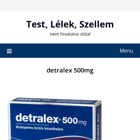
Skip
to
content
Test, Lélek, Szellem
nem hivatalos oldal
Menu
detralex 500mg