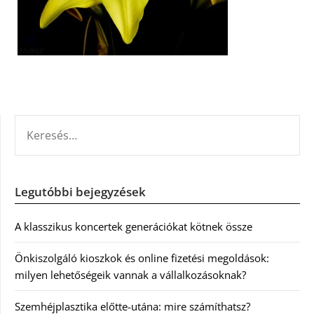
KERESÉS:
Legutóbbi bejegyzések
A klasszikus koncertek generációkat kötnek össze
Önkiszolgáló kioszkok és online fizetési megoldások:
milyen lehetőségeik vannak a vállalkozásoknak?
Szemhéjplasztika előtte-utána: mire számíthatsz?