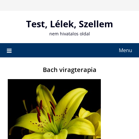
Skip
to
content
Test, Lélek, Szellem
nem hivatalos oldal
Menu
Bach viragterapia