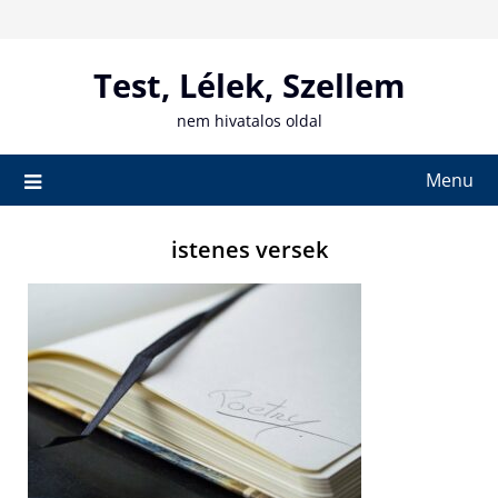
Skip
to
content
Test, Lélek, Szellem
nem hivatalos oldal
Menu
istenes versek