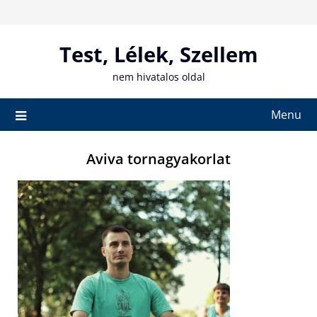
Skip
to
content
Test, Lélek, Szellem
nem hivatalos oldal
Menu
Aviva tornagyakorlat