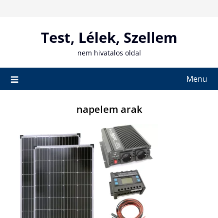
Skip
to
content
Test, Lélek, Szellem
nem hivatalos oldal
Menu
napelem arak