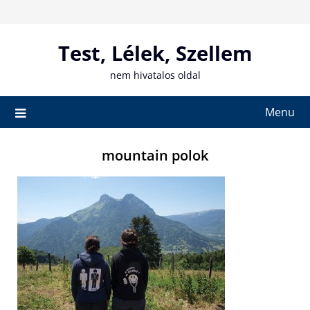
Skip
to
content
Test, Lélek, Szellem
nem hivatalos oldal
Menu
mountain polok