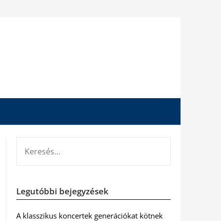
KERESÉS:
Legutóbbi bejegyzések
A klasszikus koncertek generációkat kötnek