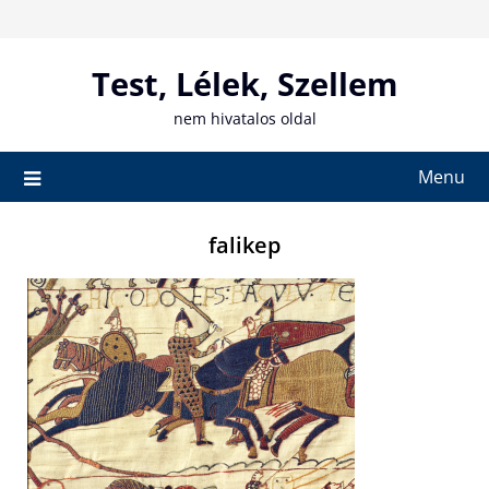
Skip
to
content
Test, Lélek, Szellem
nem hivatalos oldal
Menu
falikep