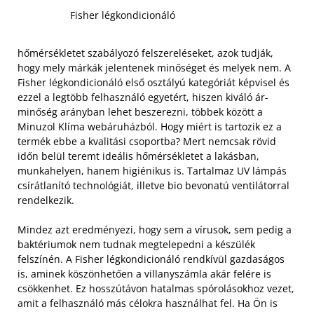
Fisher légkondicionáló
hőmérsékletet szabályozó felszereléseket, azok tudják,
hogy mely márkák jelentenek minőséget és melyek nem. A
Fisher légkondicionáló első osztályú kategóriát képvisel és
ezzel a legtöbb felhasználó egyetért, hiszen kiváló ár-
minőség arányban lehet beszerezni, többek között a
Minuzol Klíma webáruházból. Hogy miért is tartozik ez a
termék ebbe a kvalitási csoportba? Mert nemcsak rövid
időn belül teremt ideális hőmérsékletet a lakásban,
munkahelyen, hanem higiénikus is. Tartalmaz UV lámpás
csírátlanító technológiát, illetve bio bevonatú ventilátorral
rendelkezik.
Mindez azt eredményezi, hogy sem a vírusok, sem pedig a
baktériumok nem tudnak megtelepedni a készülék
felszínén. A Fisher légkondicionáló rendkívül gazdaságos
is, aminek köszönhetően a villanyszámla akár felére is
csökkenhet. Ez hosszútávon hatalmas spórolásokhoz vezet,
amit a felhasználó más célokra használhat fel. Ha Ön is