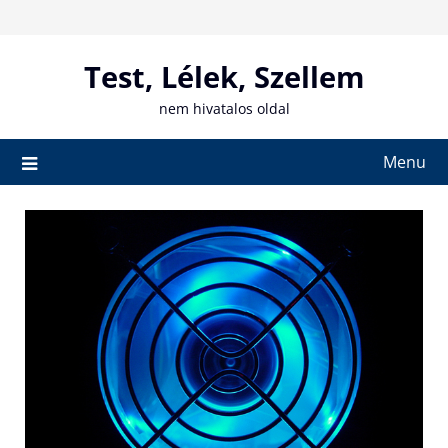
Skip
to
content
Test, Lélek, Szellem
nem hivatalos oldal
Menu