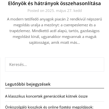
Előnyök és hátrányok összehasonlítása
Posted on 2025. május 27. kedd
A modern tetőfedő anyagok piacán 2 rendkívül népszerű
megoldás uralja a mezőnyt: a cserepeslemez és a
trapézlemez. Mindkettő acél alapú, tartós, gazdaságos
megoldást kínál, ugyanakkor megvannak a maguk
sajátosságai, amik miatt más…
KERESÉS:
Legutóbbi bejegyzések
A klasszikus koncertek generációkat kötnek össze
Önkiszolgáló kioszkok és online fizetési megoldások: