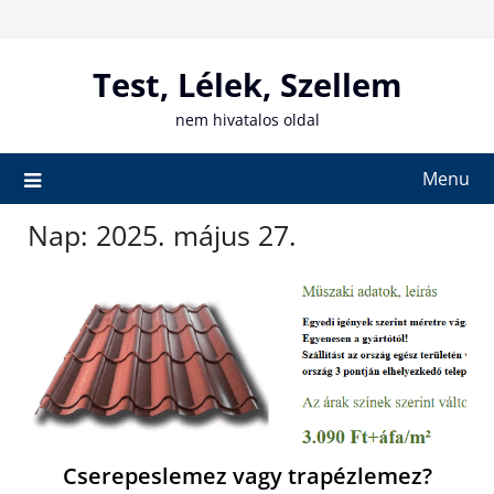
Skip
to
content
Test, Lélek, Szellem
nem hivatalos oldal
Menu
Nap:
2025. május 27.
Cserepeslemez vagy trapézlemez?