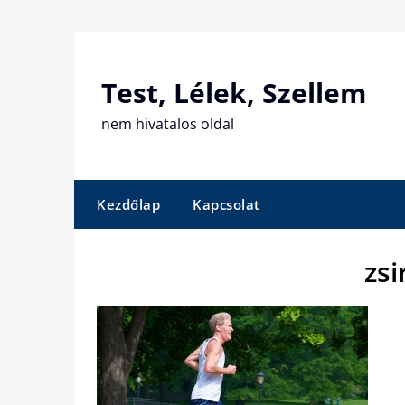
Skip
to
content
Test, Lélek, Szellem
nem hivatalos oldal
Kezdőlap
Kapcsolat
zsi