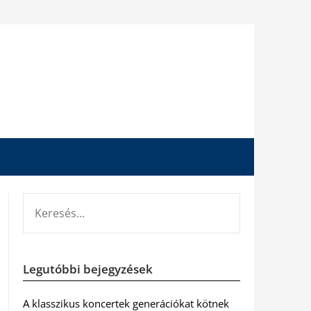
KERESÉS:
Legutóbbi bejegyzések
A klasszikus koncertek generációkat kötnek