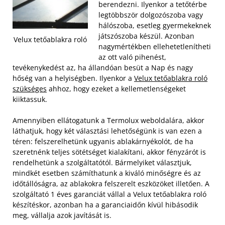
berendezni. Ilyenkor a tetőtérbe
legtöbbször dolgozószoba vagy
hálószoba, esetleg gyermekeknek
játszószoba készül. Azonban
Velux tetőablakra roló
nagymértékben ellehetetlenítheti
az ott való pihenést,
tevékenykedést az, ha állandóan besüt a Nap és nagy
hőség van a helyiségben. Ilyenkor a
Velux tetőablakra roló
szükséges
ahhoz, hogy ezeket a kellemetlenségeket
kiiktassuk.
Amennyiben ellátogatunk a Termolux weboldalára, akkor
láthatjuk, hogy két választási lehetőségünk is van ezen a
téren: felszerelhetünk ugyanis ablakárnyékolót, de ha
szeretnénk teljes sötétséget kialakítani, akkor fényzárót is
rendelhetünk a szolgáltatótól. Bármelyiket választjuk,
mindkét esetben számíthatunk a kiváló minőségre és az
időtállóságra, az ablakokra felszerelt eszközöket illetően. A
szolgáltató 1 éves garanciát vállal a Velux tetőablakra roló
készítéskor, azonban ha a garanciaidőn kívül hibásodik
meg, vállalja azok javítását is.