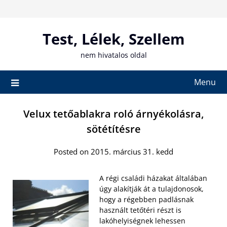
Skip
to
content
Test, Lélek, Szellem
nem hivatalos oldal
Menu
Velux tetőablakra roló árnyékolásra,
sötétítésre
Posted on 2015. március 31. kedd
A régi családi házakat általában
úgy alakítják át a tulajdonosok,
hogy a régebben padlásnak
használt tetőtéri részt is
lakóhelyiségnek lehessen