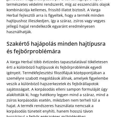
természetes védelmi rendszerét, míg az esszenciális olajok
kombinációja kellemes, frissítő illatot biztosít. A Varga
Herbal fejlesztői arra is figyeltek, hogy a termék minden
hajtípushoz illeszkedjen, így a száraz, zsíros vagy vegyes
jellegű hajjal rendelkezők egyaránt eredményesen
használhatják.
Szakértő hajápolás minden hajtípusra
és fejbőrproblémára
A Varga Herbal több évtizedes tapasztalatával tökéletesen
érti a különböző hajtípusok és fejbőrproblémák egyedi
igényeit. Termékfejlesztési filozófiájuk középpontjában a
személyre szabott megoldások állnak, amelyek figyelembe
veszik a különböző hajszerkezetek és fejbőrállapotok
sajátosságait. A korpásodás elleni sampon formuláját úgy
alakították ki, hogy hatékony legyen mind a száraz, mind a
zsíros korpásodás esetén, miközben nem terheli túl a
hajat. A termék rendszeres használata nemcsak a
korpásodás tüneteit enyhíti, hanem hosszú távon
hozzájárul a fejbőr egészséges működéséhez.