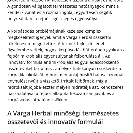
A gondosan válogatott természetes hatóanyagok, mint a
kenderkivonat és a rozmaringolaj, együttesen segítik
helyreállítani a fejbőr egészséges egyensúlyát.
A korpásodás problémájának kezelése komplex
megközelítést igényel, amit a Varga Herbal szakértői
tökéletesen megértettek. A termék fejlesztésénél
figyelembe vették, hogy a korpásodás hátterében gyakran a
fejbőr mikrobiális egyensúlyának felborulása áll. Az
innovatív formula antimikrobiális és gyulladáscsökkentő
összetevőket tartalmaz, amelyek hatékonyan csökkentik a
korpa kialakulását. A borsmentaolaj hűsítő hatása azonnali
enyhülést nyújt a viszkető, irritált fejbőrnek, míg a
hidrolizált jojoba-észter mélyen hidratálja azt. Rendszeres
használatával a fejbőr állapota fokozatosan javul, és a
korpásodás láthatóan csökken.
A Varga Herbal minőségi természetes
összetevői és innovatív formulái