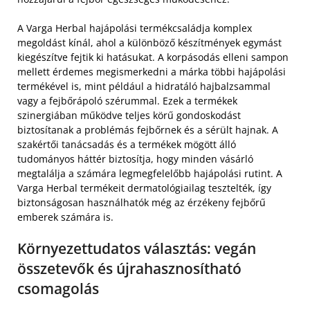
A Varga Herbal hajápolási termékcsaládja komplex
megoldást kínál, ahol a különböző készítmények egymást
kiegészítve fejtik ki hatásukat. A korpásodás elleni sampon
mellett érdemes megismerkedni a márka többi hajápolási
termékével is, mint például a hidratáló hajbalzsammal
vagy a fejbőrápoló szérummal. Ezek a termékek
szinergiában működve teljes körű gondoskodást
biztosítanak a problémás fejbőrnek és a sérült hajnak. A
szakértői tanácsadás és a termékek mögött álló
tudományos háttér biztosítja, hogy minden vásárló
megtalálja a számára legmegfelelőbb hajápolási rutint. A
Varga Herbal termékeit dermatológiailag tesztelték, így
biztonságosan használhatók még az érzékeny fejbőrű
emberek számára is.
Környezettudatos választás: vegán
összetevők és újrahasznosítható
csomagolás