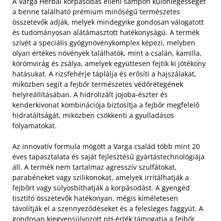
A Varga Herbal korpásodás elleni sampon különlegességét
a benne található prémium minőségű természetes
összetevők adják, melyek mindegyike gondosan válogatott
és tudományosan alátámasztott hatékonyságú. A termék
szívét a speciális gyógynövénykomplex képezi, melyben
olyan értékes növények találhatók, mint a csalán, kamilla,
körömvirág és zsálya, amelyek együttesen fejtik ki jótékony
hatásukat. A rizsfehérje táplálja és erősíti a hajszálakat,
miközben segít a fejbőr természetes védőrétegének
helyreállításában. A hidrolizált jojoba-észter és
kenderkivonat kombinációja biztosítja a fejbőr megfelelő
hidratáltságát, miközben csökkenti a gyulladásos
folyamatokat.
Az innovatív formula mögött a Varga család több mint 20
éves tapasztalata és saját fejlesztésű gyártástechnológiája
áll. A termék nem tartalmaz agresszív szulfátokat,
parabéneket vagy szilikonokat, amelyek irritálhatják a
fejbőrt vagy súlyosbíthatják a korpásodást. A gyengéd
tisztító összetevők hatékonyan, mégis kíméletesen
távolítják el a szennyeződéseket és a felesleges faggyút. A
gondosan kiegyensúlyozott pH-érték támogatja a fejbőr