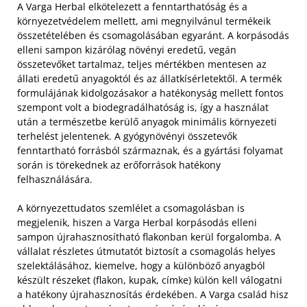
A Varga Herbal elkötelezett a fenntarthatóság és a
környezetvédelem mellett, ami megnyilvánul termékeik
összetételében és csomagolásában egyaránt. A korpásodás
elleni sampon kizárólag növényi eredetű, vegán
összetevőket tartalmaz, teljes mértékben mentesen az
állati eredetű anyagoktól és az állatkísérletektől. A termék
formulájának kidolgozásakor a hatékonyság mellett fontos
szempont volt a biodegradálhatóság is, így a használat
után a természetbe kerülő anyagok minimális környezeti
terhelést jelentenek. A gyógynövényi összetevők
fenntartható forrásból származnak, és a gyártási folyamat
során is törekednek az erőforrások hatékony
felhasználására.
A környezettudatos szemlélet a csomagolásban is
megjelenik, hiszen a Varga Herbal korpásodás elleni
sampon újrahasznosítható flakonban kerül forgalomba. A
vállalat részletes útmutatót biztosít a csomagolás helyes
szelektálásához, kiemelve, hogy a különböző anyagból
készült részeket (flakon, kupak, címke) külön kell válogatni
a hatékony újrahasznosítás érdekében. A Varga család hisz