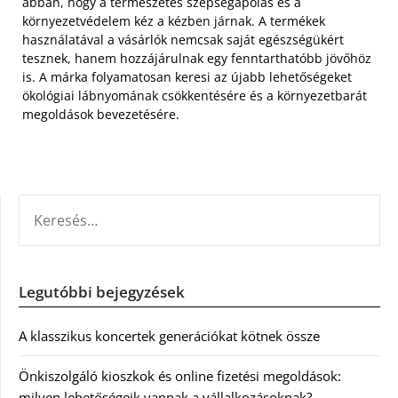
abban, hogy a természetes szépségápolás és a
környezetvédelem kéz a kézben járnak. A termékek
használatával a vásárlók nemcsak saját egészségükért
tesznek, hanem hozzájárulnak egy fenntarthatóbb jövőhöz
is. A márka folyamatosan keresi az újabb lehetőségeket
ökológiai lábnyomának csökkentésére és a környezetbarát
megoldások bevezetésére.
KERESÉS:
Legutóbbi bejegyzések
A klasszikus koncertek generációkat kötnek össze
Önkiszolgáló kioszkok és online fizetési megoldások:
milyen lehetőségeik vannak a vállalkozásoknak?