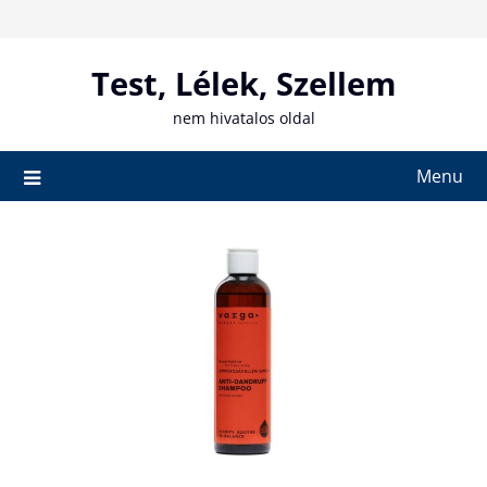
Skip
to
content
Test, Lélek, Szellem
nem hivatalos oldal
Menu