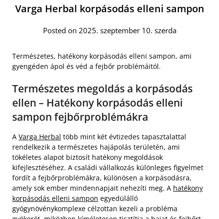
Varga Herbal korpásodás elleni sampon
Posted on 2025. szeptember 10. szerda
Természetes, hatékony korpásodás elleni sampon, ami
gyengéden ápol és véd a fejbőr problémáitól.
Természetes megoldás a korpásodás
ellen – Hatékony korpásodás elleni
sampon fejbőrproblémákra
A
Varga Herbal
több mint két évtizedes tapasztalattal
rendelkezik a természetes hajápolás területén, ami
tökéletes alapot biztosít hatékony megoldások
kifejlesztéséhez. A családi vállalkozás különleges figyelmet
fordít a fejbőrproblémákra, különösen a korpásodásra,
amely sok ember mindennapjait nehezíti meg. A
hatékony
korpásodás elleni sampon
egyedülálló
gyógynövénykomplexe célzottan kezeli a probléma
gyökerét, miközben kíméletesen tisztítja a hajat és fejbőrt.