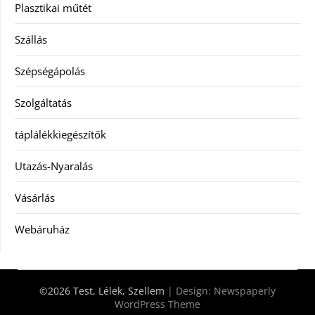
Plasztikai műtét
Szállás
Szépségápolás
Szolgáltatás
táplálékkiegészítők
Utazás-Nyaralás
Vásárlás
Webáruház
©2026 Test, Lélek, Szellem
| Design:
Newspaperly
WordPress Theme