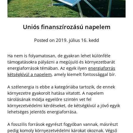
Uniós finanszírozású napelem
Posted on 2019. július 16. kedd
Ha nem is folyamatosan, de gyakran lehet különféle
támogatásokra pályázni a megújuló és környezetbarát
energiaforrások témában. Az egyik ilyen
energiaforrás
kétségkívül a napelem
, amely kiemelt fontossággal bír.
A szélenergia is ebbe a kategóriába tartozik, de ennek
környezetre gyakorolt hatása vitatott. A napelem
tárolásának módja egyelőre szintén vet fel
környezetvédelmi kérdéseket, de kétségkívül a jövő egyik
lehetséges jelentős energiaforrása.
A fosszilis források egyrészt fogyóban vannak, másrészt
pedig komoly környezetvédelmi károkat okoznak. Végső