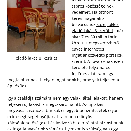
szoros közösségeinek
védelmét. Ha otthont
keres magának a
belvároshoz
közel, akkor
eladó lakás 8. kerület
, már
akár 7 és 60 millió forint
között is megszerezhető,
egyes internetes
ingatlanközvetítő portálok
eladó lakás 8. kerület
szerint. A fővárosnak ezen
kerülete folyamatos
fejlődés alatt van, így
megtalálhatóak itt olyan ingatlanok is, amelyek teljesen új
építésűek.
Így a családja számára nem egy valaki által lelakott, hanem
teljesen új lakást is megvásárolhat itt. Az új lakás
megvásárlásához a bankok és egyéb pénzintézetek olyan
extra segítséget nyújtanak, amiben előnyös
kölcsönlehetőségeket és kedvező hitelbírálatot biztosítanak
az ingatlanvásárlók számára. Ilyenkor is szükség van egy