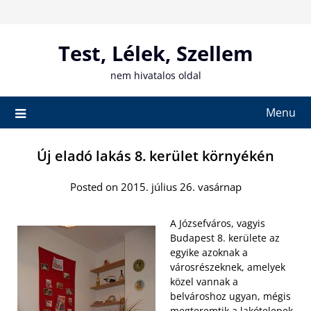
Skip
to
content
Test, Lélek, Szellem
nem hivatalos oldal
Menu
Új eladó lakás 8. kerület környékén
Posted on 2015. július 26. vasárnap
A Józsefváros, vagyis
Budapest 8. kerülete az
egyike azoknak a
városrészeknek, amelyek
közel vannak a
belvároshoz ugyan, mégis
megteremtik a lakótelepek