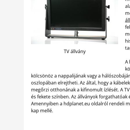
al
me
ál
fe
mu
hi
ta
TV állvány
A 
kö
kölcsönöz a nappalijának vagy a hálószobáján
oszlopában elrejtheti. Az által, hogy a kábel
megőrzi otthonának a kifinomult ízlését. A TV
és fekete színben. Az állványok forgathatóak 
Amennyiben a hdplanet.eu oldalról rendeli me
kap mellé.