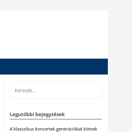
KERESÉS:
Legutóbbi bejegyzések
A klasszikus koncertek generációkat kötnek