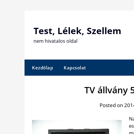
Skip
to
content
Test, Lélek, Szellem
nem hivatalos oldal
Kezdőlap
Kapcsolat
TV állvány 
Posted on 2014
Na
es
mu