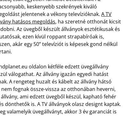
acsonyabb, keskenyebb szekrények kiváló
goldást jelentenek a vékony televízióknak.
A TV
lvány hatásos megoldás
, ha szeretné otthonát kicsit
ldobni. Az üvegből készült állványok esztétikusak és
tatósak, ezen kívül roppant strapabíróak is,
szen, akár egy 50” televíziót is képesek gond nélkül
rtani.
hdplanet.eu oldalon kétféle edzett üvegállvány
zül válogathat. Az állvány igazán egyedi hatást
ak. A rengeteg huzalt és kábelt az állvány hátsó
ek nem fognak össze-vissza az otthonában heverni,
 állvány, ami edzett üvegből készül, kapható fehér
és dönthetők is. A TV állványok olasz designt kaptak.
g valamelyik üvegállványt, akkor 3 év garanciát is