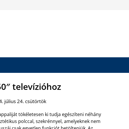
50″ televízióhoz
. július 24. csütörtök
ppaliját tökéletesen ki tudja egészíteni néhány
ztétikus polccal, szekrénnyel, amelyeknek nem
száj csak egyetlen funkciót betölteniük. Az