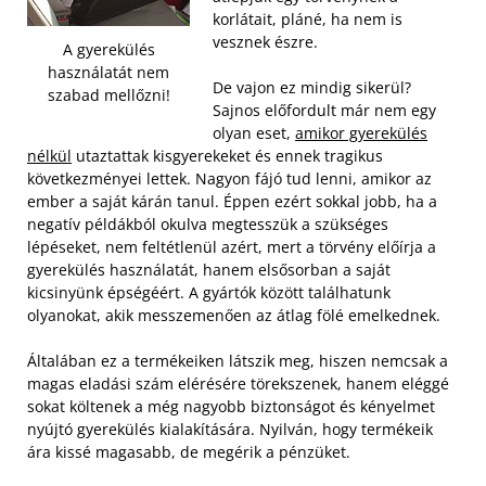
korlátait, pláné, ha nem is
vesznek észre.
A gyerekülés
használatát nem
De vajon ez mindig sikerül?
szabad mellőzni!
Sajnos előfordult már nem egy
olyan eset,
amikor gyerekülés
nélkül
utaztattak kisgyerekeket és ennek tragikus
következményei lettek. Nagyon fájó tud lenni, amikor az
ember a saját kárán tanul.
Éppen ezért sokkal jobb, ha a
negatív példákból okulva megtesszük a szükséges
lépéseket, nem feltétlenül azért, mert a törvény előírja a
gyerekülés használatát, hanem elsősorban a saját
kicsinyünk épségéért. A gyártók között találhatunk
olyanokat, akik messzemenően az átlag fölé emelkednek.
Általában ez a termékeiken látszik meg, hiszen nemcsak a
magas eladási szám elérésére törekszenek, hanem eléggé
sokat költenek a még nagyobb biztonságot és kényelmet
nyújtó gyerekülés kialakítására. Nyilván, hogy termékeik
ára kissé magasabb, de megérik a pénzüket.