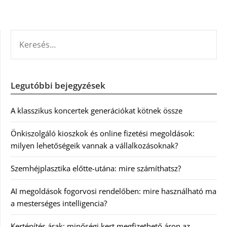
KERESÉS:
Legutóbbi bejegyzések
A klasszikus koncertek generációkat kötnek össze
Önkiszolgáló kioszkok és online fizetési megoldások:
milyen lehetőségeik vannak a vállalkozásoknak?
Szemhéjplasztika előtte-utána: mire számíthatsz?
AI megoldások fogorvosi rendelőben: mire használható ma
a mesterséges intelligencia?
Kertépítés árak: minőségi kert megfizethető áron az