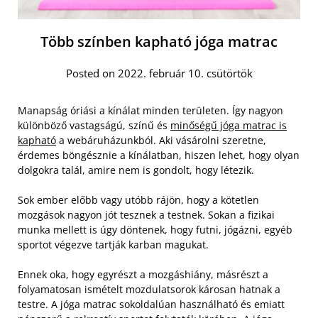
Több színben kapható jóga matrac
Posted on 2022. február 10. csütörtök
Manapság óriási a kínálat minden területen. Így nagyon
különböző vastagságú, színű és
minőségű jóga matrac is
kapható
a webáruházunkból. Aki vásárolni szeretne,
érdemes böngésznie a kínálatban, hiszen lehet, hogy olyan
dolgokra talál, amire nem is gondolt, hogy létezik.
Sok ember előbb vagy utóbb rájön, hogy a kötetlen
mozgások nagyon jót tesznek a testnek. Sokan a fizikai
munka mellett is úgy döntenek, hogy futni, jógázni, egyéb
sportot végezve tartják karban magukat.
Ennek oka, hogy egyrészt a mozgáshiány, másrészt a
folyamatosan ismételt mozdulatsorok károsan hatnak a
testre. A jóga matrac sokoldalúan használható és emiatt