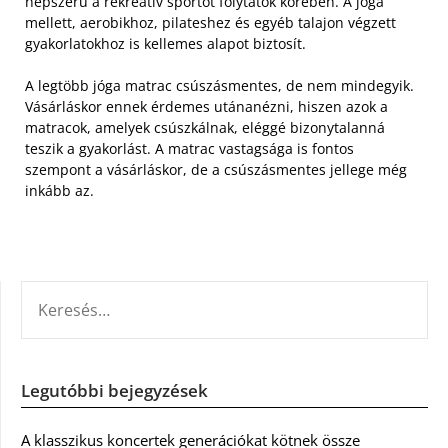
népszerű a rekreatív sportot folytatók körében. A jóga
mellett, aerobikhoz, pilateshez és egyéb talajon végzett
gyakorlatokhoz is kellemes alapot biztosít.
A legtöbb jóga matrac csúszásmentes, de nem mindegyik.
Vásárláskor ennek érdemes utánanézni, hiszen azok a
matracok, amelyek csúszkálnak, eléggé bizonytalanná
teszik a gyakorlást. A matrac vastagsága is fontos
szempont a vásárláskor, de a csúszásmentes jellege még
inkább az.
KERESÉS:
Legutóbbi bejegyzések
A klasszikus koncertek generációkat kötnek össze