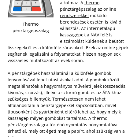
alkalmaz. A
thermo
pénztárgépszalag az online
rendszerekkel
működő
berendezések esetén is kiváló
Thermo
választás. Az internetalapú
pénztárgépszalag
kasszagépek a NAV felé is
elszámolást küldenek a beütött
összegekről és a különféle zárásokról. Ezek az online gépek
segítenek legalizálni a folyamatokat, hiszen nagyon sok
visszaélés mutatkozott az évek során.
A pénztárgépek használatánál a különféle gombok
lenyomásával lehet utasításokat adni. A gombok között
megtalálhatóak a hagyományos műveleti jelek (összeadás,
kivonás, szorzás), illetve a sztornó gomb és az ÁFA-khoz
szükséges billentyűk. Természetesen nem lehet
általánosítani a pénztárgépekkel kapcsolatban, mivel
típusonként és gyártónként eltérő lehet az, hogy melyik
kasszagép milyen gombokat tartalmaz. A thermo
pénztárgépszalagra történő nyomtatás hőnyomtatóval
érhető el, mely ott égeti meg a papírt, ahol szükség van a