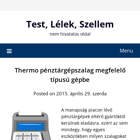
Skip
to
content
Test, Lélek, Szellem
nem hivatalos oldal
Menu
Thermo pénztárgépszalag megfelelő
típusú gépbe
Posted on 2015. április 29. szerda
A manapság piacon lévő
pénztárgépek eltérő gyártóktól
kerülnek eladásra, ezért az sem
mindegy, hogy egyes
eszközökben milyen szalagokat