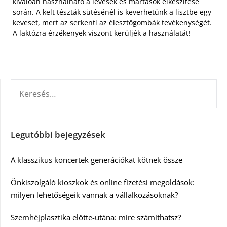
kiválóan használható a levesek és mártások elkészítése
során. A kelt tészták sütésénél is keverhetünk a lisztbe egy
keveset, mert az serkenti az élesztőgombák tevékenységét.
A laktózra érzékenyek viszont kerüljék a használatát!
KERESÉS:
Legutóbbi bejegyzések
A klasszikus koncertek generációkat kötnek össze
Önkiszolgáló kioszkok és online fizetési megoldások:
milyen lehetőségeik vannak a vállalkozásoknak?
Szemhéjplasztika előtte-utána: mire számíthatsz?