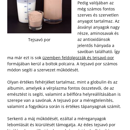
Pedig valójában az
még számos fontos
szerves és szervetlen
anyagot tartalmaz. Az
ásványi anyagok nagy
része, aminosavak és
az antioxidánsok
Tejsavó por
jelentős hányada a
savóban található. Így
ma már ezt is sok
üzemben feldolgozzák és tejsavó por
formájában kerül a boltok polcaira. A tejsavó por számos
módon segíti a szervezet működését.
Olyan értékes fehérjéket tartalmaz, mint a globulin és az
albumin, amelyek a vérplazma fontos összetevői, de az
emésztést is segíti, valamint a bélflóra helyreállításában is
szerepe van a savónak. A tejsavó por a méregtelenítés,
valamint a fogyókúra során is értékes tápanyagnak számít.
Serkenti a máj működését, ezáltal a méreganyagok
lebomlását és kiürülését támogatja. Az édes tejsavó por