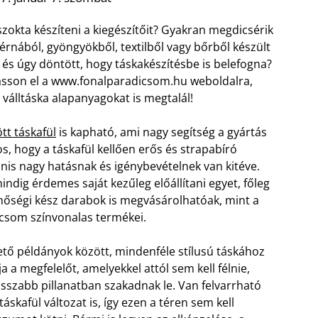
zokta készíteni a kiegészítőit? Gyakran megdicsérik
cérnából, gyöngyökből, textilből vagy bőrből készült
és úgy döntött, hogy táskakészítésbe is belefogna?
asson el a www.fonalparadicsom.hu weboldalra,
s válltáska alapanyagokat is megtalál!
tt táskafül
is kapható, ami nagy segítség a gyártás
s, hogy a táskafül kellően erős és strapabíró
nis nagy hatásnak és igénybevételnek van kitéve.
ndig érdemes saját kezűleg előállítani egyet, főleg
nőségi kész darabok is megvásárolhatóak, mint a
csom színvonalas termékei.
lhető példányok között, mindenféle stílusú táskához
a a megfelelőt, amelyekkel attól sem kell félnie,
sszabb pillanatban szakadnak le. Van felvarrható
táskafül változat is, így ezen a téren sem kell