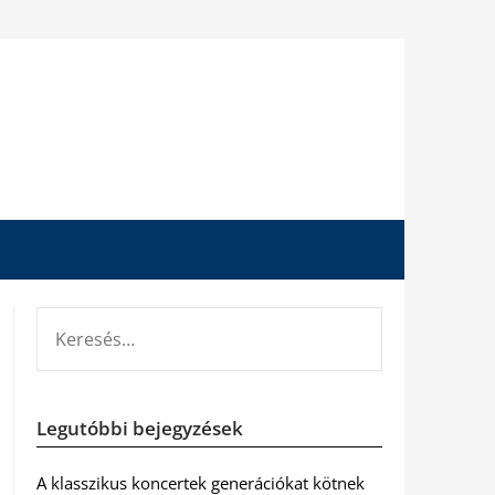
KERESÉS:
Legutóbbi bejegyzések
A klasszikus koncertek generációkat kötnek