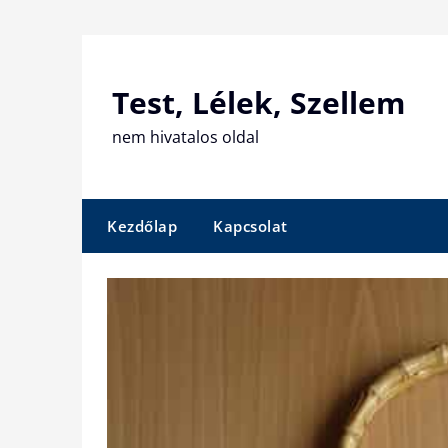
Skip
to
content
Test, Lélek, Szellem
nem hivatalos oldal
Kezdőlap
Kapcsolat