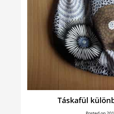
Táskafül külön
Posted on 201