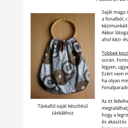
Saját maga s
a fonalból, 
kézimunkáit 
Akkor látog
ahol kézi- é
Többek közö
során. Fonto
legyen, ugya
Ezért nem mi
ha olyan mi
Fonalparadi
Az itt felle
Táskafül saját készítésű
megtalálhatj
táskákhoz
hogy a legro
és akasztós 