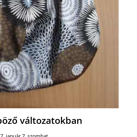
böző változatokban
7. január 7. szombat