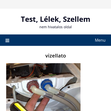
Skip
to
content
Test, Lélek, Szellem
nem hivatalos oldal
Menu
vizellato