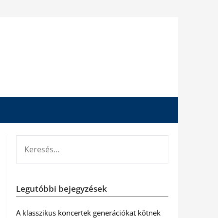
KERESÉS:
Legutóbbi bejegyzések
A klasszikus koncertek generációkat kötnek