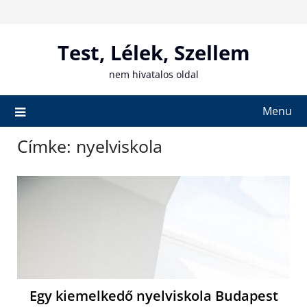
Skip
to
content
Test, Lélek, Szellem
nem hivatalos oldal
Menu
Címke:
nyelviskola
Egy kiemelkedő nyelviskola Budapest