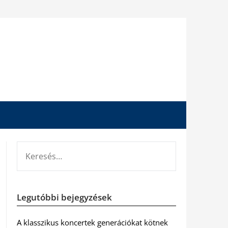
KERESÉS:
Legutóbbi bejegyzések
A klasszikus koncertek generációkat kötnek