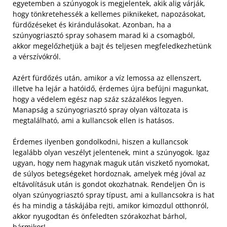
egyetemben a szúnyogok is megjelentek, akik alig várják,
hogy tönkretehessék a kellemes piknikeket, napozásokat,
fürdőzéseket és kirándulásokat. Azonban, ha a
szúnyogriasztó spray sohasem marad ki a csomagból,
akkor megelőzhetjük a bajt és teljesen megfeledkezhetünk
a vérszívókról.
Azért fürdőzés után, amikor a víz lemossa az ellenszert,
illetve ha lejár a hatóidő, érdemes újra befújni magunkat,
hogy a védelem egész nap száz százalékos legyen.
Manapság a szúnyogriasztó spray olyan változata is
megtalálható, ami a kullancsok ellen is hatásos.
Érdemes ilyenben gondolkodni, hiszen a kullancsok
legalább olyan veszélyt jelentenek, mint a szúnyogok. Igaz
ugyan, hogy nem hagynak maguk után viszkető nyomokat,
de súlyos betegségeket hordoznak, amelyek még jóval az
eltávolításuk után is gondot okozhatnak. Rendeljen Ön is
olyan szúnyogriasztó spray típust, ami a kullancsokra is hat
és ha mindig a táskájába rejti, amikor kimozdul otthonról,
akkor nyugodtan és önfeledten szórakozhat bárhol,
bármikor!