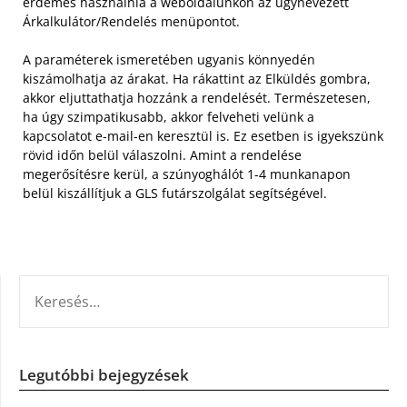
érdemes használnia a weboldalunkon az úgynevezett
Árkalkulátor/Rendelés menüpontot.
A paraméterek ismeretében ugyanis könnyedén
kiszámolhatja az árakat. Ha rákattint az Elküldés gombra,
akkor eljuttathatja hozzánk a rendelését. Természetesen,
ha úgy szimpatikusabb, akkor felveheti velünk a
kapcsolatot e-mail-en keresztül is. Ez esetben is igyekszünk
rövid időn belül válaszolni. Amint a rendelése
megerősítésre kerül, a szúnyoghálót 1-4 munkanapon
belül kiszállítjuk a GLS futárszolgálat segítségével.
KERESÉS:
Legutóbbi bejegyzések