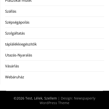
Plasztikai műtét
Szállás
Szépségápolás
Szolgáltatás
táplálékkiegészítők
Utazás-Nyaralás
Vásárlás
Webáruház
©2026 Test, Lélek, Szellem
| Design:
Newspaperly
WordPress Theme