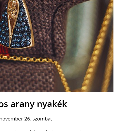
gos arany nyakék
 november 26. szombat