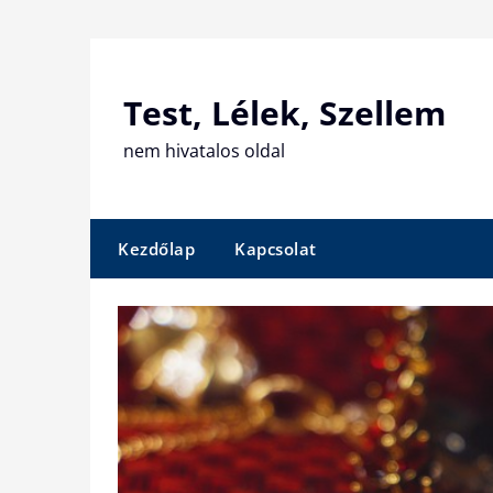
Skip
to
content
Test, Lélek, Szellem
nem hivatalos oldal
Kezdőlap
Kapcsolat