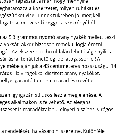
ztosan tapasztalta már, hogy mennyire
ghatározza a közérzetét, milyen ruhákat és
egészítőket visel. Ennek tükrében jól meg kell
logatnia, mit vesz ki reggel a szekrényéből.
a az 5,3 grammot nyomó
arany nyakék mellett teszi
 a voksát, akkor biztosan remekül fogja érezni
gát. Az ekszershop.hu oldalán lehetősége nyílik a
sárlásra, tehát lehetőleg ide látogasson el! A
gyelmébe ajánljuk a 43 centiméteres hosszúságú, 14
rátos lila virágokkal díszített arany nyakéket,
ellyel garantáltan nem marad észrevétlen.
zen így igazán stílusos lesz a megjelenése. A
eges alkalmakon is felvehető. Az elegáns
szését is maradéktalanul elnyeri a színes, virágos
a rendelését, ha vásárolni szeretne. Különféle