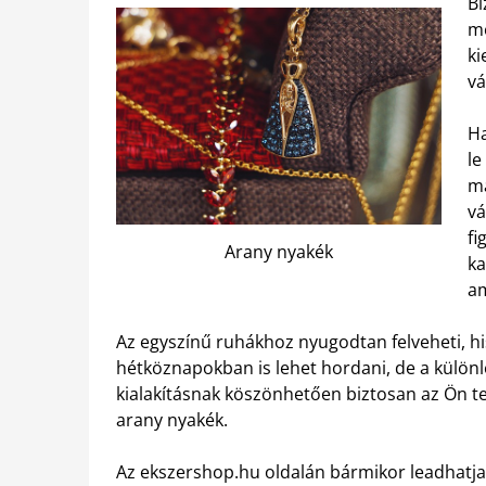
Bi
me
ki
vá
H
le
ma
vá
fi
Arany nyakék
ka
am
Az egyszínű ruhákhoz nyugodtan felveheti, his
hétköznapokban is lehet hordani, de a különl
kialakításnak köszönhetően biztosan az Ön tet
arany nyakék.
Az ekszershop.hu oldalán bármikor leadhatja 