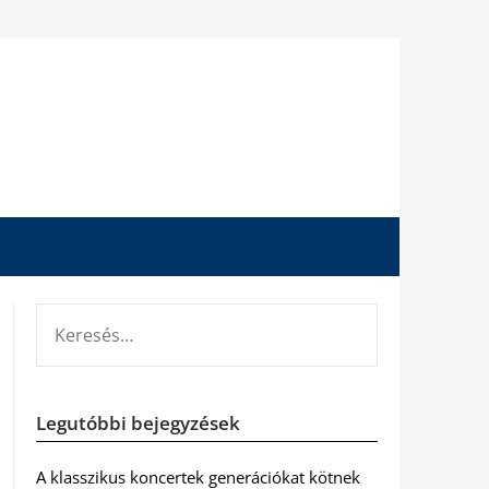
KERESÉS:
Legutóbbi bejegyzések
A klasszikus koncertek generációkat kötnek