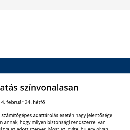
tatás színvonalasan
4. február 24. hétfő
 számítógépes adattárolás esetén nagy jelentősége
n annak, hogy milyen biztonsági rendszerrel van
látva az adott szerver. Most az invitel.hu egy olyan