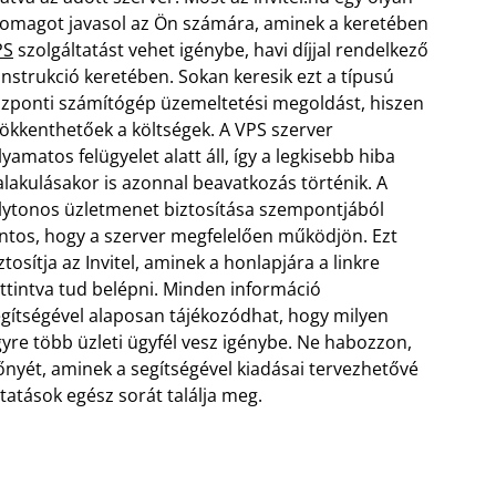
omagot javasol az Ön számára, aminek a keretében
PS
szolgáltatást vehet igénybe, havi díjjal rendelkező
nstrukció keretében. Sokan keresik ezt a típusú
zponti számítógép üzemeltetési megoldást, hiszen
ökkenthetőek a költségek. A VPS szerver
lyamatos felügyelet alatt áll, így a legkisebb hiba
alakulásakor is azonnal beavatkozás történik.
A
lytonos üzletmenet biztosítása szempontjából
ntos, hogy a szerver megfelelően működjön. Ezt
ztosítja az Invitel, aminek a honlapjára a linkre
ttintva tud belépni. Minden információ
egítségével alaposan tájékozódhat, hogy milyen
gyre több üzleti ügyfél vesz igénybe. Ne habozzon,
nyét, aminek a segítségével kiadásai tervezhetővé
tatások egész sorát találja meg.