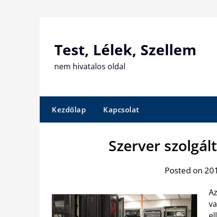
Skip
to
content
Test, Lélek, Szellem
nem hivatalos oldal
Kezdőlap
Kapcsolat
Szerver szolgál
Posted on 201
Az
va
el