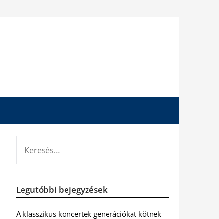
KERESÉS:
Legutóbbi bejegyzések
A klasszikus koncertek generációkat kötnek