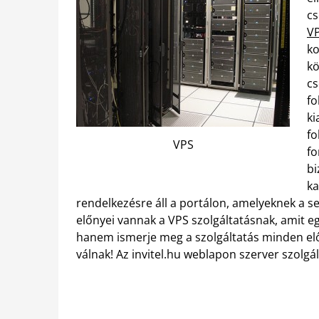
cs
V
ko
kö
cs
fo
ki
fo
VPS
fo
bi
ka
rendelkezésre áll a portálon, amelyeknek a s
előnyei vannak a VPS szolgáltatásnak, amit e
hanem ismerje meg a szolgáltatás minden elő
válnak! Az invitel.hu weblapon szerver szolgál