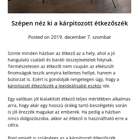
Szépen néz ki a kárpitozott étkezőszék
Posted on 2019. december 7. szombat
Szinte minden házban az étkező az a hely, ahol a jó
hangulatú családi és baráti összejövetelek folynak.
Természetesen az étkezőt nem csupán az elkészült
finomságok teszik annyira kellemes hellyé, hanem a
bútorzat is. Ezért is gondolják rengetegen úgy, hogy a
kárpitozott étkezőszék a legideálisabb eszköz
ide.
Egy valóban jól kialakított étkező teljes mértékben alkalmas
arra, hogy akár egy hosszú órákig tartó beszélgetés során
is jól érezzék magukat az emberek. Ha pedig a házban
nincs dolgozószoba, akkor az étkező is használható erre a
célra.
Pont emiatt is szükséges az a kárpitozott étkezőszék,