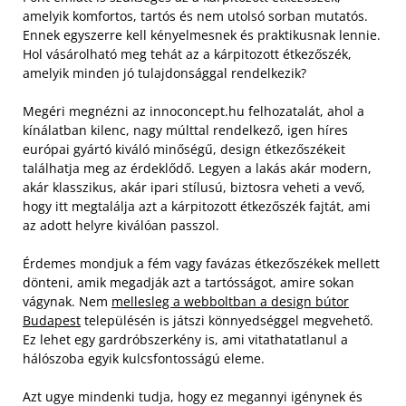
amelyik komfortos, tartós és nem utolsó sorban mutatós.
Ennek egyszerre kell kényelmesnek és praktikusnak lennie.
Hol vásárolható meg tehát az a kárpitozott étkezőszék,
amelyik minden jó tulajdonsággal rendelkezik?
Megéri megnézni az innoconcept.hu felhozatalát, ahol a
kínálatban kilenc, nagy múlttal rendelkező, igen híres
európai gyártó kiváló minőségű, design étkezőszékeit
találhatja meg az érdeklődő. Legyen a lakás akár modern,
akár klasszikus, akár ipari stílusú, biztosra veheti a vevő,
hogy itt megtalálja azt a kárpitozott étkezőszék fajtát, ami
az adott helyre kiválóan passzol.
Érdemes mondjuk a fém vagy favázas étkezőszékek mellett
dönteni, amik megadják azt a tartósságot, amire sokan
vágynak. Nem
mellesleg a webboltban a design bútor
Budapest
településén is játszi könnyedséggel megvehető.
Ez lehet egy gardróbszerkény is, ami vitathatatlanul a
hálószoba egyik kulcsfontosságú eleme.
Azt ugye mindenki tudja, hogy ez megannyi igénynek és