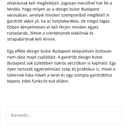
elvárásnak kell megfeleljen. Jogosan merülhet hát fel a
kérdés, hogy milyen az a design bútor Budapest
városában, amelyik minden szempontból megfelel? A
gardrób akkor jó, ha az helytakarékos, de mégis tágas.
Ebben kényelmesen el kell férjen minden egyes
ruhadarab, illetve a szerkénynek stabilnak és
strapabírónak kell lennie.
Egy efféle design bútor Budapest településén biztosan
nem okoz majd csalódást. A gardrób design bútor
Budapest sok üzletében tükrös verzióban is kapható. Egy
ilyen tartozék egyértelműen szép és praktikus is, mivel a
tükörnek hála növeli a teret és egy szimpla gardróbhoz
képest, több funkciót tud ellátni.
KERESÉS: