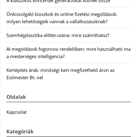
A klasszikus koncertek generációkat kötnek össze
Önkiszolgáló kioszkok és online fizetési megoldások:
milyen lehetőségeik vannak a vállalkozásoknak?
Szemhéjplasztika előtte-utána: mire számíthatsz?
AI megoldások fogorvosi rendelőben: mire használható ma
a mesterséges intelligencia?
Kertépítés árak: minőségi kert megfizethető áron az
Esőmester Bt.-vel
Oldalak
Kapcsolat
Kategóriák