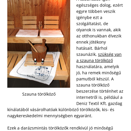
egészséges dolog, ezért
egyre többen veszik
igénybe ezt a
szolgáltatást, de
olyanok is vannak, akik
az otthonukban élvezik
ennek jótékony
hatásait. Bárhol
szaunázik,
szükség van
a szauna törölköző
használatára, amelyik
jó, ha remek minőségű
pamutból készül. A
szauna törölköző
beszerzése történhet az
Szauna törölköző
internetről is, például a
Deniz Textil Kft. gazdag
kínálatából vásárolhatóak különböző törölközők, kis- és
nagykereskedelmi mennyiségben egyaránt.
Ezek a darázsmintás törölközők rendkívül jó minőségű