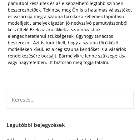
pamutból készültek és az elképzelhető legtöbb színben
beszerezhetőek. Tekintse meg Ön is a hatalmas választékot
és vásárolja meg a szauna törölköző kellemes tapintású
modelljeit , amelyek igazán jó nedvszívó pamutvászonból
készültek! Ezek az árucikkek a szaunázáshoz
elengedhetetlenül szükségesek, úgyhogy tanácsos
beszerezni. Azt is tudni kell, hogy a szauna törölköző
modelleken kívül, ez a cég szauna kendőket is a vásárlók
rendelkezésére bocsájt. Bármelyikre lenne szüksége kis-
vagy nagytételben, itt biztosan meg fogja találni.
KERESÉS:
Legutóbbi bejegyzések