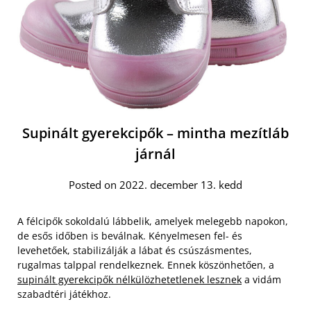
Supinált gyerekcipők – mintha mezítláb
járnál
Posted on 2022. december 13. kedd
A félcipők sokoldalú lábbelik, amelyek melegebb napokon,
de esős időben is beválnak. Kényelmesen fel- és
levehetőek, stabilizálják a lábat és csúszásmentes,
rugalmas talppal rendelkeznek. Ennek köszönhetően, a
supinált gyerekcipők nélkülözhetetlenek lesznek
a vidám
szabadtéri játékhoz.