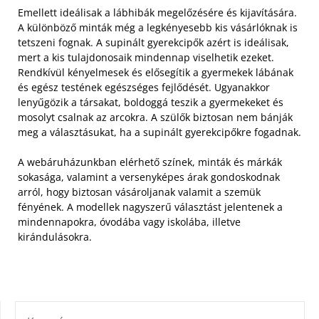
Emellett ideálisak a lábhibák megelőzésére és kijavítására.
A különböző minták még a legkényesebb kis vásárlóknak is
tetszeni fognak. A supinált gyerekcipők azért is ideálisak,
mert a kis tulajdonosaik mindennap viselhetik ezeket.
Rendkívül kényelmesek és elősegítik a gyermekek lábának
és egész testének egészséges fejlődését. Ugyanakkor
lenyűgözik a társakat, boldoggá teszik a gyermekeket és
mosolyt csalnak az arcokra. A szülők biztosan nem bánják
meg a választásukat, ha a supinált gyerekcipőkre fogadnak.
A webáruházunkban elérhető színek, minták és márkák
sokasága, valamint a versenyképes árak gondoskodnak
arról, hogy biztosan vásároljanak valamit a szemük
fényének. A modellek nagyszerű választást jelentenek a
mindennapokra, óvodába vagy iskolába, illetve
kirándulásokra.
KERESÉS: