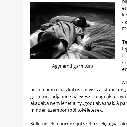
Mi
es
ké
á
me
Te
le
fő
sz
Ágynemű garnitúra
en
A 
hiszen nem csúszkál össze-vissza, stabil még
garnitúra adja meg az egész dolognak a sava-
akadálya nem lehet a nyugodt alvásnak. A pa
minden szempontból tökéletesek.
Kellemesek a bőrnek, jól szellőznek, ugyanakk