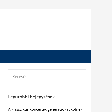
KERESÉS:
Legutóbbi bejegyzések
A klasszikus koncertek generációkat kötnek