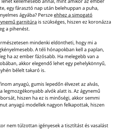
 lehet kellemesebb annál, mint amikor az ember
te, egy fárasztó nap után belehuppan a puha,
nyelmes ágyába? Persze
ehhez a simogató
gynemű garnitúra
is szükséges, hiszen ez koronázza
g a pihenést.
rmészetesen mindenki eldöntheti, hogy mi a
gkényelmesebb. A téli hónapokban kell a paplan,
leg ha az ember fázósabb. Ha melegebb van a
obában, akkor elegendő lehet egy pehelykönnyű,
yhén bélelt takaró is.
finom anyagú, gumis lepedőn élvezet az alvás,
 a legmozgékonyabb alvók alatt is. Az ágynemű
borsát, hiszen ha ez is minőségi, akkor semmi
mut anyagú modellek nagyon felkapottak, hiszen
or nem túlzottan igényesek a tisztítást és vasalást