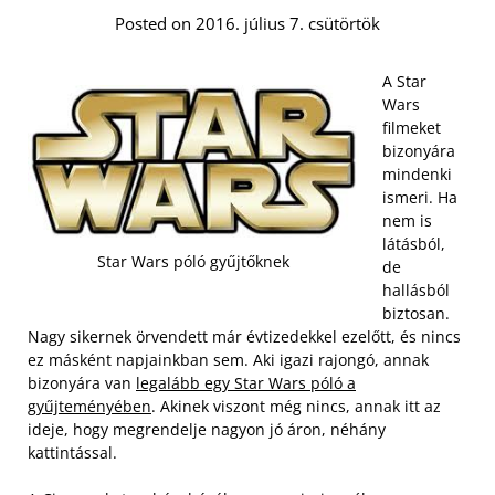
Posted on 2016. július 7. csütörtök
A Star
Wars
filmeket
bizonyára
mindenki
ismeri. Ha
nem is
látásból,
Star Wars póló gyűjtőknek
de
hallásból
biztosan.
Nagy sikernek örvendett már évtizedekkel ezelőtt, és nincs
ez másként napjainkban sem. Aki igazi rajongó, annak
bizonyára van
legalább egy Star Wars póló a
gyűjteményében
. Akinek viszont még nincs, annak itt az
ideje, hogy megrendelje nagyon jó áron, néhány
kattintással.