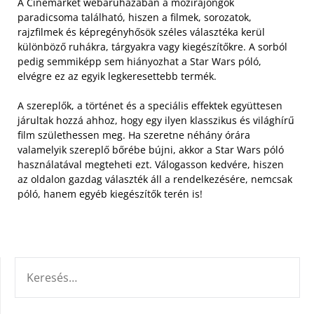
A Cinemarket webáruházában a mozirajongók
paradicsoma található, hiszen a filmek, sorozatok,
rajzfilmek és képregényhősök széles választéka kerül
különböző ruhákra, tárgyakra vagy kiegészítőkre. A sorból
pedig semmiképp sem hiányozhat a Star Wars póló,
elvégre ez az egyik legkeresettebb termék.
A szereplők, a történet és a speciális effektek együttesen
járultak hozzá ahhoz, hogy egy ilyen klasszikus és világhírű
film születhessen meg. Ha szeretne néhány órára
valamelyik szereplő bőrébe bújni, akkor a Star Wars póló
használatával megteheti ezt. Válogasson kedvére, hiszen
az oldalon gazdag választék áll a rendelkezésére, nemcsak
póló, hanem egyéb kiegészítők terén is!
KERESÉS: